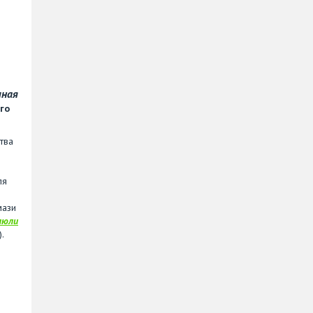
чная
го
тва
ля
мази
люли
.