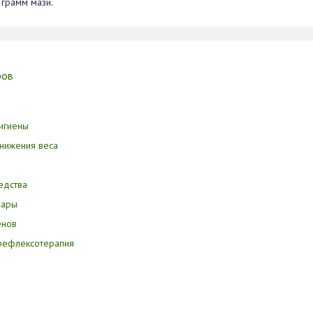
 грамм мази.
ров
игиены
нижения веса
едства
вары
енов
орефлексотерапия