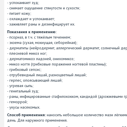
- успокаивает зуд;
- снимает ощущение стянутости и сухости;
- питает кожу;
- охлаждает и успокаивает;
- заживляет раны и дезинфицирует их.
Показания к применению:
- псориаз, в т.ч. с тяжёлым течением;
- экзема (сухая, мокнущая, себорейная);
- дерматиты (нейродермит, аллергический дерматит, солнечный дер
- плесневой микоз ног;
- дерматомикоз ладоней, онихомикоз;
- микоз ногтя (грибковые поражения ногтевой пластины);
- грибковый сепсис;
- отрубевидный лишай, разноцветный лишай;
- герпес, опоясывающий лишай;
- угревая сыпь;
- генитальный зуд;
- раны, инфицированные стафилококком, кандидой (дрожжевыми гр
- геморрой;
- укусы насекомых.
Способ применения:
наносить небольшое количество мази лёгким
день. Для наружного применения.