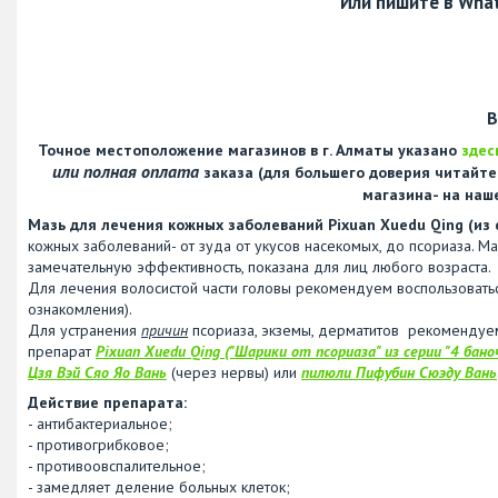
Или пишите в Wha
В
Точное местоположение магазинов в г. Алматы указано
здес
или полная оплата
заказа (для большего доверия читайт
магазина- на наш
Мазь для лечения кожных заболеваний Pixuan Xuedu Qing (из 
кожных заболеваний- от зуда от укусов насекомых, до псориаза. Ма
замечательную эффективность, показана для лиц любого возраста.
Для лечения волосистой части головы рекомендуем воспользоват
ознакомления).
Для устранения
причин
псориаза, экземы, дерматитов рекомендуем 
препарат
Pixuan Xuedu Qing ("Шарики от псориаза" из серии "4 бано
Цзя Вэй Сяо Яо Вань
(через нервы) или
пилюли Пифубин Сюэду Вань
Действие препарата:
- антибактериальное;
- противогрибковое;
- противоовспалительное;
- замедляет деление больных клеток;