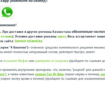
tsapp
(нажмите на иконку):
нимание!
обязательна части
ь
. При доставке в другие регионы Казахстана
е
отзывы
). Условия доставки указаны
здесь
. Весь ассортимент наше
lemon-island.kz
ем сайте:
.
серии "4 баночки")-
отличное средство комплексного решения множес
зь имеет полностью натуральный состав, действует быстро, имеет
ься
лосьоном Фуфан
или
шампунем от псориаза
(пройдите по ссылкам д
принимать внутренние препараты- это, конечно, "родной" для данной 
чки")
, а также известные
пилюли Сяо Яо Вань
(через нервы и печень),
пи
(через чистку крови и печени) (пройдите по ссылкам для ознакомления)