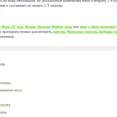
ь на кожу небольшое, но достаточное количество мази, и втирать 2-4 ра
мов и составляет не менее 1-3 недель.
.
ь Noxa 20
,
гель Дизаар
,
бальзам Жидкие иглы
или
мазь с ядом скорпиона
го препарата можно рассмотреть
капсулы Монталин
,
капсулы Дедушка о
омления).
ров
игиены
нижения веса
едства
вары