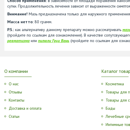
Способ применения:
в зависимости от площади поражения наносит
сутки. Продолжительность лечения зависит от выраженности симпто
Внимание!
Мазь предназначена только для наружного применения
Масса нетто:
80 грамм.
P.S.:
как альтернативу данному препарату можно рассматривать
маз
(пройдите по ссылкам для ознакомления). В качестве сопутсвующе
ревматизма
или
пилюли Гуци Вань
(пройдите по ссылкам для ознак
О компании
Каталог това
О нас
Косметика
Отзывы
Товары для г
Контакты
Товары для с
Доставка и оплата
Бады
Статьи
Лечебные ср
Интимные то