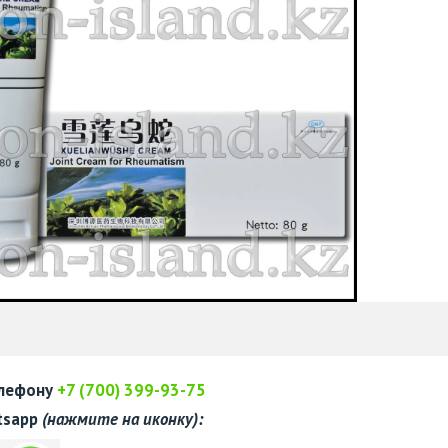
елефону
+7 (700) 399-93-75
tsapp
(нажмите на иконку):