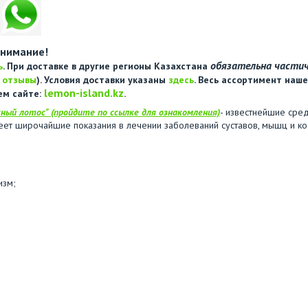
нимание!
обязательна части
ь
. При доставке в другие регионы Казахстана
е
отзывы
). Условия доставки указаны
здесь
. Весь ассортимент наше
lemon-island.kz
ем сайте:
.
ный лотос" (пройдите по ссылке для ознакомления)
- известнейшие сре
еет широчайшие показания в лечении заболеваний суставов, мышц и кос
изм;