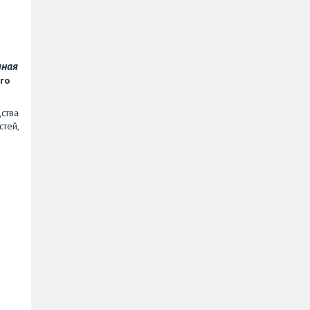
чная
го
дства
тей,