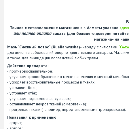
В
Точное местоположение магазинов в г. Алматы указано
здес
или полная оплата
заказа (для большего доверия читайт
магазина- на наш
Мазь "Снежный лотос" (Xuelianwushe)-
наряду с пилюлями
"Снеж
для лечения заболеваний опорно-двигательного аппарата. Мазь им
а также для ликвидации последствий любых травм.
Действие препарата:
- противовоспалительное;
- улучшает кровообращение в месте нанесения и местный метабол
- ускоряет восстановительные процессы в тканях;
- устраняет боль;
- устраняет отёк;
- улучшает подвижность в суставах;
- останавливает некроз тканей (омертвение);
- прогревает ткани (например, перед спортивными тренировками).
Показания к применению:
- артрит;
- артроз;