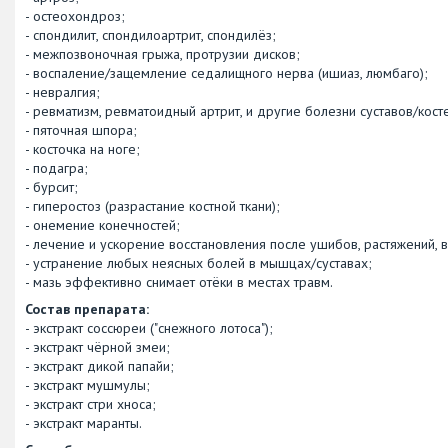
- остеохондроз;
- спондилит, спондилоартрит, спондилёз;
- межпозвоночная грыжа, протрузии дисков;
- воспаление/защемление седалищного нерва (ишиаз, люмбаго);
- невралгия;
- ревматизм, ревматоидный артрит, и другие болезни суставов/кос
- пяточная шпора;
- косточка на ноге;
- подагра;
- бурсит;
- гиперостоз (разрастание костной ткани);
- онемение конечностей;
- лечение и ускорение восстановления после ушибов, растяжений, 
- устранение любых неясных болей в мышцах/суставах;
- мазь эффективно снимает отёки в местах травм.
Состав препарата:
- экстракт соссюреи ("снежного лотоса");
- экстракт чёрной змеи;
- экстракт дикой папайи;
- экстракт мушмулы;
- экстракт стри хноса;
- экстракт маранты.