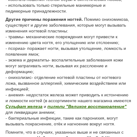
- использовать только стерильные маникюрные и
педикюрные принадлежности.
Другие причины поражения ногтей.
Помимо онихомикоза,
существуют и другие заболевания, которые могут вызывать
изменения ногтевой пластины:
- травмы- механические повреждения могут привести к
изменению цвета ногтя, его утолщению или отслоению;
- псориаз- поражает ногти, вызывая утолщение, ломкость и
появление ямок;
- экзема и дерматиты- воспалительные заболевания кожи
могут затрагивать ногти, вызывая их расслоение и
деформацию;
- онихолизис- отделение ногтевой пластины от ногтевого
ложа, вызванное аллергией, химическим воздействием или
инфекцией;
- анемия- недостаток железа может приводить к истончению
и ломкости ногтей (в ассортименте нашего магазина имеются
Сульфат железа
и
пилюли "Великое восстановление"
для ликвидации анемии;
- бактериальные инфекции, такие как паронихия, могут
вызывать покраснение, отёк и нагноение вокруг ногтя.
Помните, что в случаях, указанных выше и не связанных с