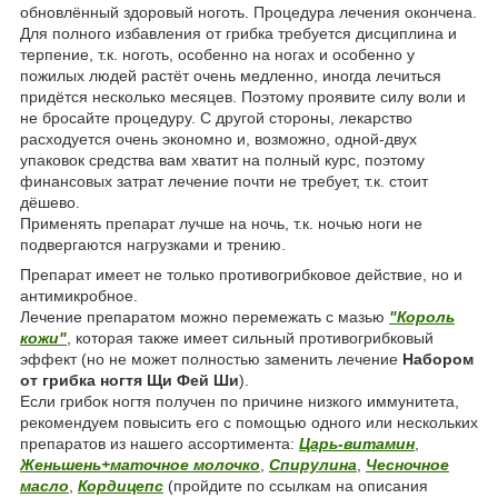
обновлённый здоровый ноготь. Процедура лечения окончена.
Для полного избавления от грибка требуется дисциплина и
терпение, т.к. ноготь, особенно на ногах и особенно у
пожилых людей растёт очень медленно, иногда лечиться
придётся несколько месяцев. Поэтому проявите силу воли и
не бросайте процедуру. С другой стороны, лекарство
расходуется очень экономно и, возможно, одной-двух
упаковок средства вам хватит на полный курс, поэтому
финансовых затрат лечение почти не требует, т.к. стоит
дёшево.
Применять препарат лучше на ночь, т.к. ночью ноги не
подвергаются нагрузками и трению.
Препарат имеет не только противогрибковое действие, но и
антимикробное.
Лечение препаратом можно перемежать с мазью
"Король
кожи"
, которая также имеет сильный противогрибковый
эффект (но не может полностью заменить лечение
Набором
от грибка ногтя Щи Фей Ши
).
Если грибок ногтя получен по причине низкого иммунитета,
рекомендуем повысить его с помощью одного или нескольких
препаратов из нашего ассортимента:
Царь-витамин
,
Женьшень+маточное молочко
,
Спирулина
,
Чесночное
масло
,
Кордицепс
(пройдите по ссылкам на описания