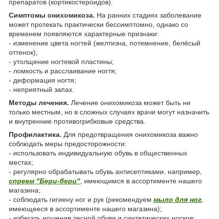
препаратов (кортикостероидов).
Симптомы онихомикоза.
На ранних стадиях заболевание
может протекать практически бессимптомно, однако со
временем появляются характерные признаки:
- изменение цвета ногтей (желтизна, потемнение, белёсый
оттенок);
- утолщение ногтевой пластины;
- ломкость и расслаивание ногтя;
- деформация ногтя;
- неприятный запах.
Методы лечения.
Лечение онихомикоза может быть не
только местным, но в сложных случаях врачи могут назначить
и внутренние противогрибковые средства.
Профилактика.
Для предотвращения онихомикоза важно
соблюдать меры предосторожности:
- использовать индивидуальную обувь в общественных
местах;
- регулярно обрабатывать обувь антисептиками, например,
спреем "Бери-бери"
, имеющимся в ассортименте нашего
магазина;
- соблюдать гигиену ног и рук (рекомендуем
мыло для ног
,
имеющееся в ассортименте нашего магазина);
- избегать ношения тесной обуви и синтетических носков;