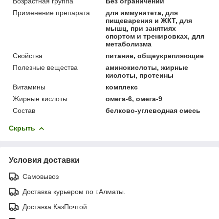
Возрастная группа
Без ограничений
Применение препарата
для иммунитета, для
пищеварения и ЖКТ, для
мышц, при занятиях
спортом и тренировках, для
метаболизма
Свойства
питание, общеукрепляющие
Полезные вещества
аминокислоты, жирные
кислоты, протеины
Витамины
комплекс
Жирные кислоты
омега-6, омега-9
Состав
белково-углеводная смесь
Скрыть
Условия доставки
Самовывоз
Доставка курьером по г.Алматы.
Доставка КазПочтой