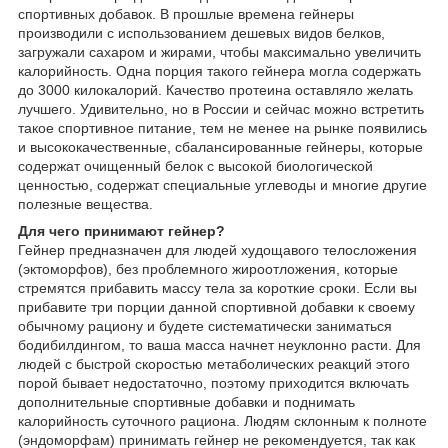
спортивных добавок. В прошлые времена гейнеры
производили с использованием дешевых видов белков,
загружали сахаром и жирами, чтобы максимально увеличить
калорийность. Одна порция такого гейнера могла содержать
до 3000 килокалорий. Качество протеина оставляло желать
лучшего. Удивительно, но в России и сейчас можно встретить
такое спортивное питание, тем не менее на рынке появились
и высококачественные, сбалансированные гейнеры, которые
содержат очищенный белок с высокой биологической
ценностью, содержат специальные углеводы и многие другие
полезные вещества.
Для чего принимают гейнер?
Гейнер предназначен для людей худощавого телосложения
(эктоморфов), без проблемного жироотложения, которые
стремятся прибавить массу тела за короткие сроки. Если вы
прибавите три порции данной спортивной добавки к своему
обычному рациону и будете систематически заниматься
бодибилдингом, то ваша масса начнет неуклонно расти. Для
людей с быстрой скоростью метаболических реакций этого
порой бывает недостаточно, поэтому приходится включать
дополнительные спортивные добавки и поднимать
калорийность суточного рациона. Людям склонным к полноте
(эндоморфам) принимать гейнер не рекомендуется, так как