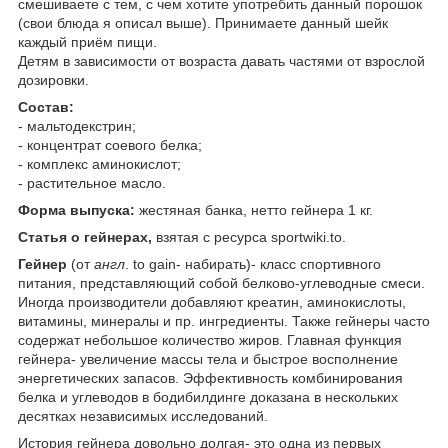
смешиваете с тем, с чем хотите употребить данный порошок
(свои блюда я описал выше). Принимаете данный шейк
каждый приём пищи.
Детям в зависимости от возраста давать частями от взрослой
дозировки.
Состав:
- мальтодекстрин;
- концентрат соевого белка;
- комплекс аминокислот;
- растительное масло.
Форма выпуска:
жестяная банка, нетто гейнера 1 кг.
Статья о гейнерах,
взятая с ресурса sportwiki.to.
Гейнер
(от
англ
. to gain- набирать)- класс спортивного
питания, представляющий собой белково-углеводные смеси.
Иногда производители добавляют креатин, аминокислоты,
витамины, минералы и пр. ингредиенты. Также гейнеры часто
содержат небольшое количество жиров. Главная функция
гейнера- увеличение массы тела и быстрое восполнение
энергетических запасов. Эффективность комбинирования
белка и углеводов в бодибилдинге доказана в нескольких
десятках независимых исследований.
История гейнера довольно долгая- это одна из первых