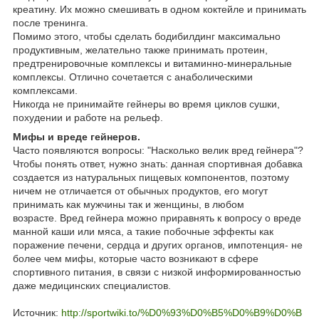
креатину. Их можно смешивать в одном коктейле и принимать
после тренинга.
Помимо этого, чтобы сделать бодибилдинг максимально
продуктивным, желательно также принимать протеин,
предтренировочные комплексы и витаминно-минеральные
комплексы. Отлично сочетается с анаболическими
комплексами.
Никогда не принимайте гейнеры во время циклов сушки,
похудении и работе на рельеф.
Мифы и вреде гейнеров.
Часто появляются вопросы: "Насколько велик вред гейнера"?
Чтобы понять ответ, нужно знать: данная спортивная добавка
создается из натуральных пищевых компонентов, поэтому
ничем не отличается от обычных продуктов, его могут
принимать как мужчины так и женщины, в любом
возрасте. Вред гейнера можно приравнять к вопросу о вреде
манной каши или мяса, а такие побочные эффекты как
поражение печени, сердца и других органов, импотенция- не
более чем мифы, которые часто возникают в сфере
спортивного питания, в связи с низкой информированностью
даже медицинских специалистов.
Источник:
http://sportwiki.to/%D0%93%D0%B5%D0%B9%D0%B