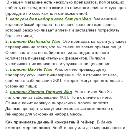
В нашем магазине есть несколько препаратов, помогающих
набрать вес тем, кто по каким-то причинам слишком худощав
(пройдите по ссылкам для ознакомления):
1.
капсулы для набора веса Samyun Wan
. Знаменитый
индонезийский препарат на основе красного женьшеня,
который резко усиливает аппетит и заставляет потреблять
больше пищи;
2.
пилюли Dashanzha Wan
. Это препарат, который улучшает
переваривание всего, что вы съели во время приёма пищи.
Очень часто вес не набирается из-за недостаточного
количества пищеварительных ферментов. Пилюли
увеличивают их количество и улучшают пищеварение;
3.
пилюли Bao He Wan
. Аналогично предыдущему
препарату улучшают пищеварение. Но в отличие от него,
ещё лечат заболевания ЖКТ, которые могут препятствовать
усвоению пищи;
4.
пилюли Xiansha Yangwei Wan
. Аналогично Бао Хэ
пилюли лечат заболевания ЖКТ. Но в отличие от него,
Сяньша лечит нервную анорексию и плохой аппетит.
Данные препараты могут использоваться комплексно с
гейнером для ускорения набора массы.
Как принимать данный конкретный гейнер.
В банке
имеется мерная ложка. Берёте одну или две мерных ложки и