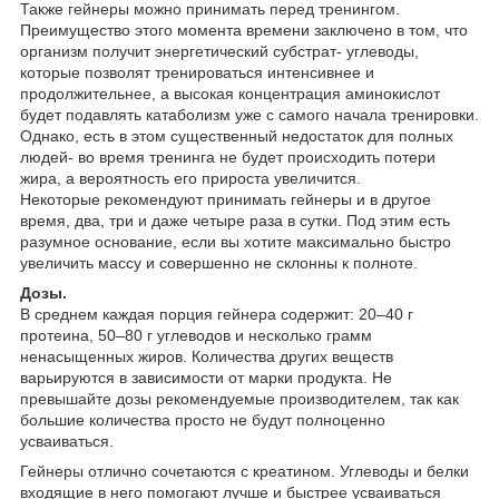
Также гейнеры можно принимать перед тренингом.
Преимущество этого момента времени заключено в том, что
организм получит энергетический субстрат- углеводы,
которые позволят тренироваться интенсивнее и
продолжительнее, а высокая концентрация аминокислот
будет подавлять катаболизм уже с самого начала тренировки.
Однако, есть в этом существенный недостаток для полных
людей- во время тренинга не будет происходить потери
жира, а вероятность его прироста увеличится.
Некоторые рекомендуют принимать гейнеры и в другое
время, два, три и даже четыре раза в сутки. Под этим есть
разумное основание, если вы хотите максимально быстро
увеличить массу и совершенно не склонны к полноте.
Дозы.
В среднем каждая порция гейнера содержит: 20–40 г
протеина, 50–80 г углеводов и несколько грамм
ненасыщенных жиров. Количества других веществ
варьируются в зависимости от марки продукта. Не
превышайте дозы рекомендуемые производителем, так как
большие количества просто не будут полноценно
усваиваться.
Гейнеры отлично сочетаются с креатином. Углеводы и белки
входящие в него помогают лучше и быстрее усваиваться