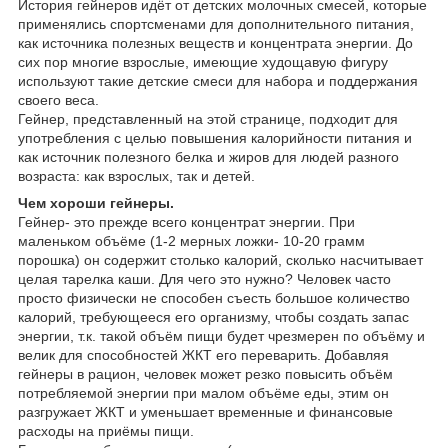
История гейнеров идёт от детских молочных смесей, которые
применялись спортсменами для дополнительного питания,
как источника полезных веществ и концентрата энергии. До
сих пор многие взрослые, имеющие худощавую фигуру
используют такие детские смеси для набора и поддержания
своего веса.
Гейнер, представленный на этой странице, подходит для
употребления с целью повышения калорийности питания и
как источник полезного белка и жиров для людей разного
возраста: как взрослых, так и детей.
Чем хороши гейнеры.
Гейнер- это прежде всего концентрат энергии. При
маленьком объёме (1-2 мерных ложки- 10-20 грамм
порошка) он содержит столько калорий, сколько насчитывает
целая тарелка каши. Для чего это нужно? Человек часто
просто физически не способен съесть большое количество
калорий, требующееся его организму, чтобы создать запас
энергии, т.к. такой объём пищи будет чрезмерен по объёму и
велик для способностей ЖКТ его переварить. Добавляя
гейнеры в рацион, человек может резко повысить объём
потребляемой энергии при малом объёме еды, этим он
разгружает ЖКТ и уменьшает временные и финансовые
расходы на приёмы пищи.