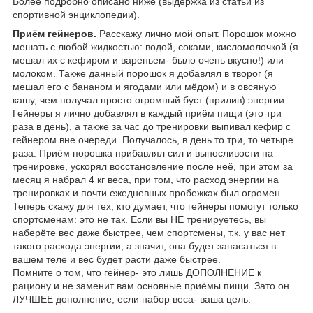
Более подробно описано ниже (выдержка из статьи из
спортивной энциклопедии).
Приём гейнеров.
Расскажу лично мой опыт. Порошок можно
мешать с любой жидкостью: водой, соками, кисломолочкой (я
мешал их с кефиром и вареньем- было очень вкусно!) или
молоком. Также данный порошок я добавлял в творог (я
мешал его с бананом и ягодами или мёдом) и в овсяную
кашу, чем получал просто огромный буст (прилив) энергии.
Гейнеры я лично добавлял в каждый приём пищи (это три
раза в день), а также за час до тренировки выпивал кефир с
гейнером вне очереди. Получалось, в день то три, то четыре
раза. Приём порошка прибавлял сил и выносливости на
тренировке, ускорял восстановление после неё, при этом за
месяц я набрал 4 кг веса, при том, что расход энергии на
тренировках и почти ежедневных пробежках был огромен.
Теперь скажу для тех, кто думает, что гейнеры помогут только
спортсменам: это не так. Если вы НЕ тренируетесь, вы
наберёте вес даже быстрее, чем спортсмены, т.к. у вас нет
такого расхода энергии, а значит, она будет запасаться в
вашем теле и вес будет расти даже быстрее.
Помните о том, что гейнер- это лишь ДОПОЛНЕНИЕ к
рациону и не заменит вам основные приёмы пищи. Зато он
ЛУЧШЕЕ дополнение, если набор веса- ваша цель.