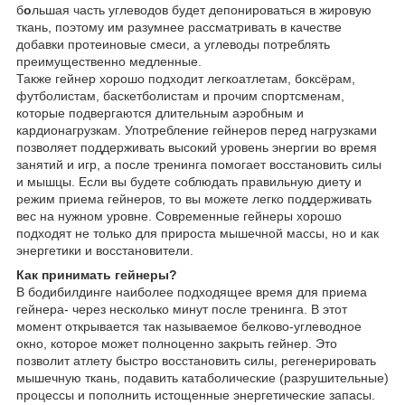
б
о
льшая часть углеводов будет депонироваться в жировую
ткань, поэтому им разумнее рассматривать в качестве
добавки протеиновые смеси, а углеводы потреблять
преимущественно медленные.
Также гейнер хорошо подходит легкоатлетам, боксёрам,
футболистам, баскетболистам и прочим спортсменам,
которые подвергаются длительным аэробным и
кардионагрузкам. Употребление гейнеров перед нагрузками
позволяет поддерживать высокий уровень энергии во время
занятий и игр, а после тренинга помогает восстановить силы
и мышцы. Если вы будете соблюдать правильную диету и
режим приема гейнеров, то вы можете легко поддерживать
вес на нужном уровне. Современные гейнеры хорошо
подходят не только для прироста мышечной массы, но и как
энергетики и восстановители.
Как принимать гейнеры?
В бодибилдинге наиболее подходящее время для приема
гейнера- через несколько минут после тренинга. В этот
момент открывается так называемое белково-углеводное
окно, которое может полноценно закрыть гейнер. Это
позволит атлету быстро восстановить силы, регенерировать
мышечную ткань, подавить катаболические (разрушительные)
процессы и пополнить истощенные энергетические запасы.