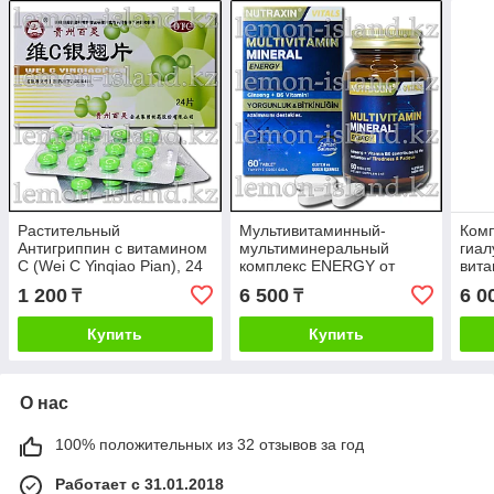
Растительный
Мультивитаминный-
Комп
Антигриппин с витамином
мультиминеральный
гиал
С (Wei C Yinqiao Pian), 24
комплекс ENERGY от
вита
табл.
Nutraxin (Турция), 60 табл.
цинк
1 200
6 500
6 0
₸
₸
бром
(Тур
Купить
Купить
О нас
100% положительных из 32 отзывов за год
Работает с 31.01.2018