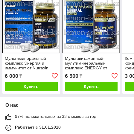
Мультиминеральный
Мультивитаминный-
Комп
комплекс Энергия и
мультиминеральный
хонд
иммунитет от Nutraxin
комплекс ENERGY от
крем
(Турция), 60 табл.
Nutraxin (Турция), 60 табл.
Natu
6 000
6 500
3 0
₸
₸
Купить
Купить
О нас
97% положительных из 33 отзывов за год
Работает с 31.01.2018