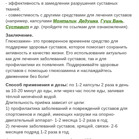
- эффективность в замедлении разрушения суставных
тканей;
- совместимость с другими средствами для лечения суставов
(например, капсулами
Монталин
,
Дедушка
,
Гуци Вань
,
Суставит
и др. (пройдите по ссылкам для ознакомления).
Заключение.
Глюкозамин- это проверенное временем средство для
поддержки здоровья суставов, которое помогает сохранить
активность и качество жизни. Его использование актуально
как для лечения заболеваний суставов, так и для
профилактики их появления. Поддерживайте здоровье
суставов с помощью глюкозамина и наслаждайтесь
движением без боли!
Способ применения и дозы:
по 1-2 капсулы 2 раза в день
за 10-20 минут до еды, или через час после еды, запивая
тёплой кипячёной водой.
Длительность приёма зависит от цели:
1) профилактика заболеваний и повреждений суставов для
спортсменов и людей, имеющих нагрузки на опорно-
двигательный аппарат- 1-2 месяца 1-2 раза в год;
2) лечение заболеваний суставов, хрящей, связок- 2-6
месяцев подряд 1-2 раза в год.