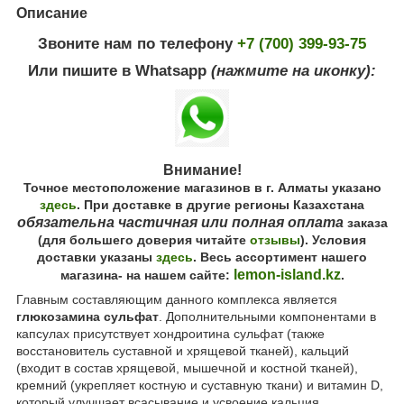
Описание
Звоните нам по телефону
+7 (700) 399-93-75
Или пишите в Whatsapp
(нажмите на иконку):
Внимание!
Точное местоположение магазинов в г. Алматы указано
здесь
. При доставке в другие регионы Казахстана
обязательна частичная или полная оплата
заказа
(для большего доверия читайте
отзывы
). Условия
доставки указаны
здесь
. Весь ассортимент нашего
lemon-island.kz
магазина- на нашем сайте:
.
Главным составляющим данного комплекса является
глюкозамина сульфат
. Дополнительными компонентами в
капсулах присутствует хондроитина сульфат (также
восстановитель суставной и хрящевой тканей), кальций
(входит в состав хрящевой, мышечной и костной тканей),
кремний (укрепляет костную и суставную ткани) и витамин D,
который улучшает всасывание и усвоение кальция