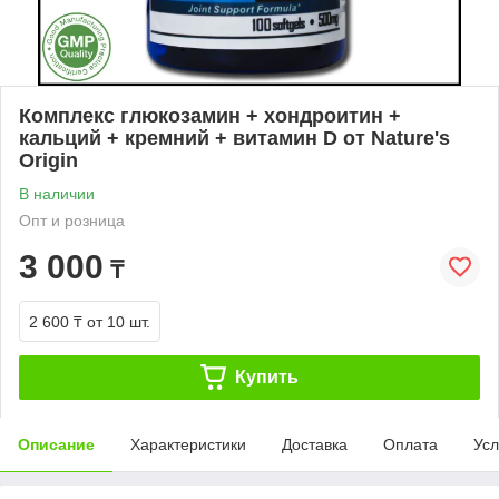
Комплекс глюкозамин + хондроитин +
кальций + кремний + витамин D от Nature's
Origin
В наличии
Опт и розница
3 000
₸
2 600 ₸
от 10 шт.
Купить
Описание
Характеристики
Доставка
Оплата
Усл