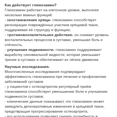
Как действует глюкозамин?
Глюкозамин работает на клеточном уровне, выполняя
несколько важных функций:
- в
осстановление хряща-
глюкозамин способствует
регенерации повреждённых участков хрящевой ткани,
поддерживая её структуру и функцию;
- п
ротивовоспалительное действие-
он снижает уровень
воспалительных процессов в суставах, уменьшая боль и
отёчность;
-
у
лучшение подвижности-
глюкозамин поддерживает
выработку синовиальной жидкости, которая уменьшает
трение в суставах и обеспечивает их лёгкое движение.
Научные исследования.
Многочисленные исследования подтверждают
эффективность глюкозамина при лечении и профилактике
заболеваний суставов:
- у пациентов с остеоартритом регулярный приём
глюкозамина способствует уменьшению боли и улучшению
подвижности суставов;
- клинические данные показывают, что глюкозамин может
замедлить дегенеративные изменения в хрящевой ткани,
предотвращая прогрессирование остеоартрита;
- его использование позволяет снизить потребность в