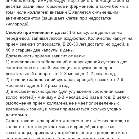
онкопротектор, иммуномодулятор, при его помощи строятся
десятки различных гормонов и ферментов, а также белки, в
том числе
коллаген;
витамин Е является сильнейшим
антигипоксантом (защищает клетки при недостатке
кислорода).
Способ применения и дозы:
1-2 капсулы в день прямо
перед едой, запивая любой жидкостью. Количество капсул на
приём зависит от возраста. В 20-30 лет достаточно одной, в
40 и старше- две капсулы в день.
Длительность приёма зависит от цели:
1) профилактика заболеваний и повреждений суставов для
спортсменов и людей, имеющих нагрузки на опорно-
двигательный аппарат- от 2-3 месяцев 1-2 раза в год;
2) лечение заболеваний суставов, хрящей, связок- от 2-6
месяцев подряд 1-2 раза в год.
3) в косметических целях (для улучшения состояния кожи,
волос, ногтей)- минимум 2-3 месяца 1-2 раза в год. В целях
омоложения приём коллагена не имеет определённых
временных границ и может применяться сколько угодно
длительно.
Строго говоря, для приёма коллагена нет жёстких рамок, т.к.
коллаген- это концентрат мяса и хрящей, которые мы,
казахстанцы, привыкли употреблять почти с рождения и на
протяжении всей жизни. Коллаген не имеет возрастных