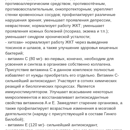
противоаллергическим средством, противоотёчным,
противовоспалительным, онкопротекторным; укрепляет
стенки кровеносных сосудов; профилактирует различные
нарушения зрения; уменьшает проявления депрессии,
неврастении; нормализует работу ЖКТ; уменьшает
проявления кожных болезней (псориаз, экзема и т.п.);
уменьшает синдром хронической усталости;
- хитозан- нормализует работу ЖКТ через выведение
токсинов и шлаков, а также улучшение здоровья кишечных
бактерий;
- витамин С (80 мг)- во-первых, конечно, необходим для
усвоения и синтеза в организме собственно коллагена.
Присутствие витамина С в данном комплексе полностью
избавляет от нужды приобретать его отдельно. Витамин С-
сильнейший антиоксидант. Участвует в сотнях химических
реакций и биологических процессах. Является
иммуностимулятором. Улучшает всасывание некоторых
микроэлементов и восстанавливает антиоксидантные
свойства витаминов А и Е. Замедляет старение организма, а
также профилактирует возрастные изменения в мозговой
деятельности (наряду с присутствующей в составе Гинкго
Билобой);
- витамин Е (120 мг)- сильнейший антиоксидант,