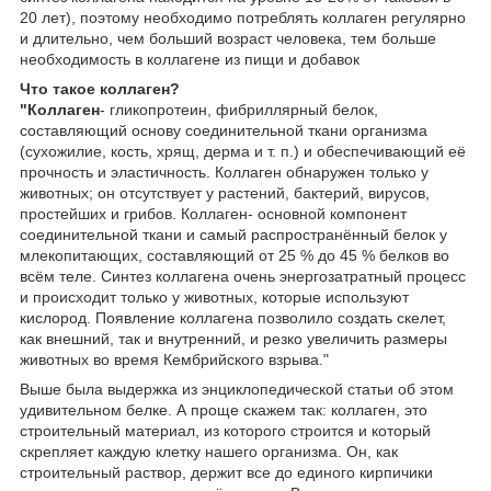
20 лет), поэтому необходимо потреблять коллаген регулярно
и длительно, чем больший возраст человека, тем больше
необходимость в коллагене из пищи и добавок
Что такое коллаген?
"Коллаген
- гликопротеин, фибриллярный белок,
составляющий основу соединительной ткани организма
(сухожилие, кость, хрящ, дерма и т. п.) и обеспечивающий её
прочность и эластичность. Коллаген обнаружен только у
животных; он отсутствует у растений, бактерий, вирусов,
простейших и грибов. Коллаген- основной компонент
соединительной ткани и самый распространённый белок у
млекопитающих, составляющий от 25 % до 45 % белков во
всём теле. Синтез коллагена очень энергозатратный процесс
и происходит только у животных, которые используют
кислород. Появление коллагена позволило создать скелет,
как внешний, так и внутренний, и резко увеличить размеры
животных во время Кембрийского взрыва."
Выше была выдержка из энциклопедической статьи об этом
удивительном белке. А проще скажем так: коллаген, это
строительный материал, из которого строится и который
скрепляет каждую клетку нашего организма. Он, как
строительный раствор, держит все до единого кирпичики