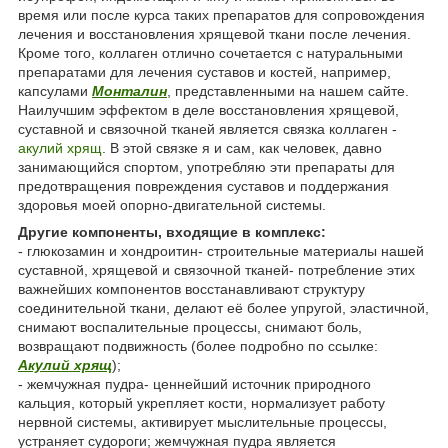
время или после курса таких препаратов для сопровождения
лечения и восстановления хрящевой ткани после лечения.
Кроме того, коллаген отлично сочетается с натуральными
препаратами для лечения суставов и костей, например,
капсулами
Монталин
, представленными на нашем сайте.
Наилучшим эффектом в деле восстановления хрящевой,
суставной и связочной тканей является связка коллаген -
акулий хрящ
. В этой связке я и сам, как человек, давно
занимающийся спортом, употребляю эти препараты для
предотвращения повреждения суставов и поддержания
здоровья моей опорно-двигательной системы.
Другие компоненты, входящие в комплекс:
- глюкозамин и хондроитин- строительные материалы нашей
суставной, хрящевой и связочной тканей- потребление этих
важнейших компонентов восстанавливают структуру
соединительной ткани, делают её более упругой, эластичной,
снимают воспалительные процессы, снимают боль,
возвращают подвижность (более подробно по ссылке:
Акулий хрящ
);
- жемчужная пудра- ценнейший источник природного
кальция, который укрепляет кости, нормализует работу
нервной системы, активирует мыслительные процессы,
устраняет судороги; жемчужная пудра является