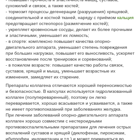
сухожилий и связок, а также костей;
- тормозит процессы дегенерации (разрушения) хрящевой,
соединительной и костной тканей, наряду с приёмом
кальция
предотвращает остеопороз (размягчение костей);
- укрепляет кровеносные сосуды, делает их более прочными
и эластичными, уменьшает их ломкость;
- в спорте: комплексно повышает качества опорно-
двигательного аппарата, уменьшает степень повреждения
при больших нагрузках, повышает его выносливость, ускоряет
восстановление после тренировок и соревнований;
- в пожилом возрасте: повышает качество работы связок,
суставов, хрящей и мышц, уменьшает возрастные их
изменения, замедляет их старение.
Препараты коллагена отличаются хорошей переносимостью
и безопасностью. В капсулах используется гидролизованный
коллаген (полупереваренный), поэтому он легко
переваривается, хорошо всасывается и усваивается, а также
не имеет противопоказаний при заболеваниях желудка.
При лечении заболеваний опорно-двигательного аппарата
коллаген хорошо совместим с нестероидными
противовоспалительными препаратами для лечения острых
воспалений суставов и хрящей (диклофенак, пироксикам,
ибупрофен, индометацин и т.п.) и может применяться во