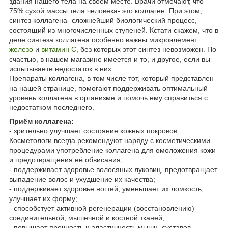
здания нашего тела на своём месте. Врачи отмечают, что
75% сухой массы тела человека- это коллаген. При этом,
синтез коллагена- сложнейший биологический процесс,
состоящий из многочисленных ступеней. Кстати скажем, что в
деле синтеза коллагена особенно важны микроэлемент
железо
и
витамин С
, без которых этот синтез невозможен. По
счастью, в нашем магазине имеется и то, и другое, если вы
испытываете недостаток в них.
Препараты коллагена, в том числе тот, который представлен
на нашей странице, помогают поддерживать оптимальный
уровень коллагена в организме и помочь ему справиться с
недостатком последнего.
Приём коллагена:
- зрительно улучшает состояние кожных покровов.
Косметологи всегда рекомендуют наряду с косметическими
процедурами употребление коллагена для омоложения кожи
и предотвращения её обвисания;
- поддерживает здоровье волосяных луковиц, предотвращает
выпадение волос и ухудшение их качества;
- поддерживает здоровье ногтей, уменьшает их ломкость,
улучшает их форму;
- способстует активной регенерации (восстановлению)
соединительной, мышечной и костной тканей;
- повышает прочность и эластичность мышц, суставов,