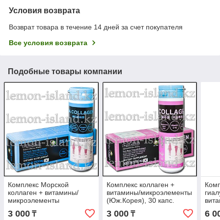
Условия возврата
Возврат товара в течение 14 дней за счет покупателя
Все условия возврата
Подобные товары компании
Комплекс Морской
Комплекс коллаген +
Комп
коллаген + витамины/
витамины/микроэлементы
гиал
микроэлементы
(Юж.Корея), 30 капс.
вита
(Юж.Корея), 30 капс.
цинк
3 000
3 000
6 0
₸
₸
бром