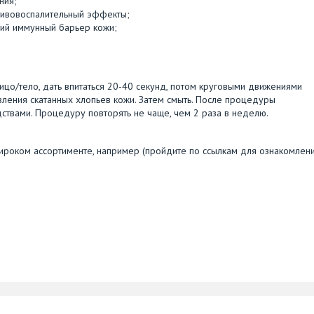
ния;
отивовоспалительный эффекты;
щий иммунный барьер кожи;
ицо/тело, дать впитаться 20-40 секунд, потом круговыми движениями
вления скатанных хлопьев кожи. Затем смыть. После процедуры
ствами. Процедуру повторять не чаще, чем 2 раза в неделю.
ироком ассортименте, например (пройдите по ссылкам для ознакомлени