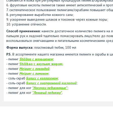
становится и кожа при регулярных процедурах пилинга/скрабирова
6. фруктовые кислоты пилингов также имеют антисептический и пр
7. систематическое пользование пилингами/скрабами повышает об
8. регулирование выработки кожного сала;
9. ускорение выведения шлаков и токсинов через кожные поры;
10. устранение отёчности.
Способ применения:
нанести достаточное количество пилинга на л
пальцев рук и ладоней тщательно помассировать лицо/тело до поя
воспользоваться смягчающими и питательными косметическими сред
Форма выпуска:
пластиковый тюбик, 100 мл
P.S.
В ассортименте нашего магазина имеются пилинги и скрабы в ш
- пилинг
Shilibao с ж
еньшенем
;
- пилинг
Shilibao с акульим жиром;
- пилинг
Meipuer с лавандой
;
- пилинг
Meipuer с лимоном
;
- соль-скраб
Бэлисс с коллагеном
;
- соль-скраб
Бэлисс с гиалуроновой кислотой
;
- пилинг для ног
"Носочки педикюрные"
;
- пилинг для ног
"Ленивый педикюр"
.