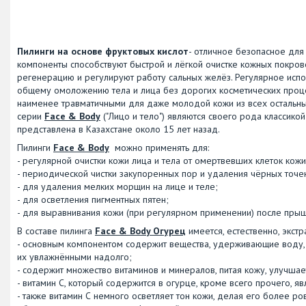
Пилинги на основе фруктовых кислот
- отличное безопасное для
компоненты способствуют быстрой и лёгкой очистке кожных покров
регенерацию и регулируют работу сальных желёз. Регулярное испо
общему омоложению тела и лица без дорогих косметических процед
наименее травматичными для даже молодой кожи из всех остальных
серии
Face & Body
("Лицо и тело") являются своего рода классикой
представлена в Казахстане около 15 лет назад.
Пилинги
Face & Body
можно применять для:
- регулярной очистки кожи лица и тела от омертвевших клеток кожи
- периодической чистки закупоренных пор и удаления чёрных точек
- для удаления мелких морщин на лице и теле;
- для осветления пигментных пятен;
- для выравнивания кожи (при регулярном применении) после прыщ
В составе пилинга
Face & Body Огурец
имеется, естественно, экстр
- основным компонентом содержит вещества, удерживающие воду, 
их увлажнёнными надолго;
- содержит множество витаминов и минералов, питая кожу, улучшае
- витамин С, который содержится в огурце, кроме всего прочего, 
- также витамин С немного осветляет тон кожи, делая его более ро