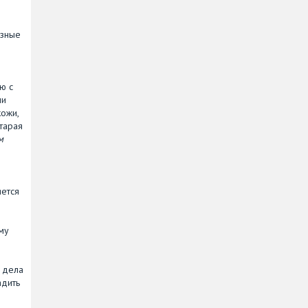
езные
и
ю с
ми
ожи,
тарая
м
яется
му
 дела
адить