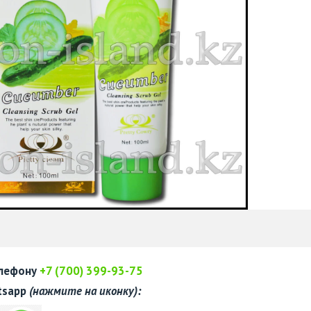
елефону
+7 (700) 399-93-75
tsapp
(нажмите на иконку):