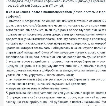
- благодаря содержанию кофеиновой кислоты и диоксида кремния п
- создаёт лёгкий барьер для УФ-лучей.
В чём основная польза пилингов/скрабов
(безотносительно к д
эффекты):
1. быстрое и эффективное очищение: причём в отличие от обычных
фруктовые кислоты/абразивные частички, которые кроме грязи от
омоложение эпидермиса; пилинги/скрабы более глубоко очищают к
пользованием косметическими средствами для омоложения кожи- к
средствами (пилингами/скрабами), всю эту замечательную космети
которые почти сплошным слоем покрывают поверхность, за которой 
краска на котором отслоилась и облупилась, в каком случае новый
старый слой наждачной бумагой или
покрасим поверх
старого слоя?
скрабирования: на полностью очищенную поверхность лучше ложится
2. механическое воздействие: процесс пилинга/скрабирования- это
циркуляция крови и лимфы, улучшается питание и снабжение кислор
гиалуроновая кислота, а фибробласты эпидермиса начинают усиленн
увлажнённость, упругость и эластичность кожи;
3. антицеллюлитный эффект- регулярное скрабирование (не относи
выравниванию кожи, имеющей выраженный целлюлит;
4. выравнивание тона и отбеливание кожи;
5. разглаживание кожи, устранение или уменьшение выраженности 
:-) : представьте себе свежераспиленную доску; если по ней прове
занозу; но если пройтись по ней рубанком, а потом и наждачной бум