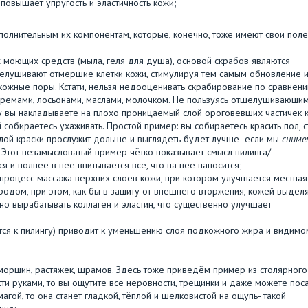
овышает упругость и эластичность кожи;
ополнительным их компонентам, которые, конечно, тоже имеют свои пол
 моющих средств (мыла, геля для душа), основой скрабов являются
шелушивают отмершие клетки кожи, стимулируя тем самым обновление 
ожные поры. Кстати, нельзя недооценивать скрабирование по сравнени
ремами, лосьонами, маслами, молочком. Не пользуясь отшелушивающи
ку вы накладываете на плохо проницаемый слой ороговевших частичек к
собираетесь ухаживать. Простой пример: вы собираетесь красить пол, с
 слой краски прослужит дольше и выглядеть будет лучше- если мы
сниме
 Этот незамысловатый пример чётко показывает смысл пилинга/
 и полнее в неё впитывается всё, что на неё наносится;
 процесс массажа верхних слоёв кожи, при котором улучшается местная
одом, при этом, как бы в защиту от внешнего вторжения, кожей выдел
о вырабатывать коллаген и эластин, что существенно улучшает
тся к пилингу) приводит к уменьшению слоя подкожного жира и видимо
морщин, растяжек, шрамов. Здесь тоже приведём пример из столярного
сти руками, то вы ощутите все неровности, трещинки и даже можете пос
агой, то она станет гладкой, тёплой и шелковистой на ощупь- такой