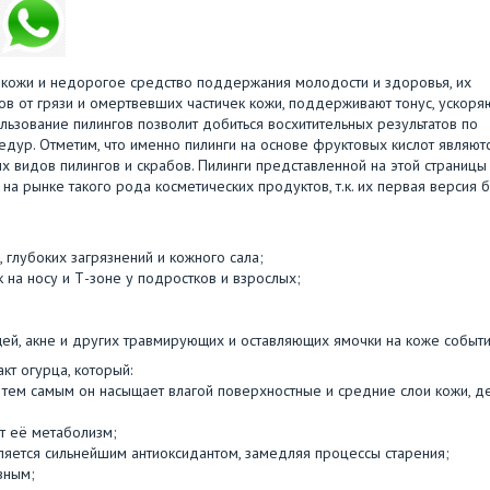
 кожи и недорогое средство поддержания молодости и здоровья, их
ов от грязи и омертвевших частичек кожи, поддерживают тонус, ускоря
льзование пилингов позволит добиться восхитительных результатов по
ур. Отметим, что именно пилинги на основе фруктовых кислот являют
 видов пилингов и скрабов. Пилинги представленной на этой страницы
 на рынке такого рода косметических продуктов, т.к. их первая версия 
, глубоких загрязнений и кожного сала;
 на носу и Т-зоне у подростков и взрослых;
ей, акне и других травмирующих и оставляющих ямочки на коже событи
акт огурца, который:
тем самым он насыщает влагой поверхностные и средние слои кожи, д
т её метаболизм;
является сильнейшим антиоксидантом, замедляя процессы старения;
вным;