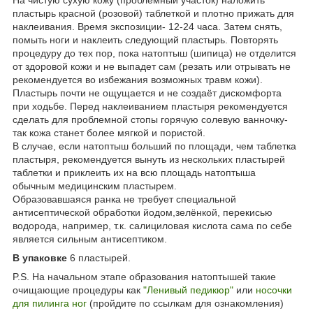
пластырь красной (розовой) таблеткой и плотно прижать для
наклеивания. Время экспозиции- 12-24 часа. Затем снять,
помыть ноги и наклеить следующий пластырь. Повторять
процедуру до тех пор, пока натоптыш (шипица) не отделится
от здоровой кожи и не выпадет сам (резать или отрывать не
рекомендуется во избежания возможных травм кожи).
Пластырь почти не ощущается и не создаёт дискомфорта
при ходьбе. Перед наклеиванием пластыря рекомендуется
сделать для проблемной стопы горячую солевую ванночку-
так кожа станет более мягкой и пористой.
В случае, если натоптыш больший по площади, чем таблетка
пластыря, рекомендуется вынуть из нескольких пластырей
таблетки и приклеить их на всю площадь натоптыша
обычным медицинским пластырем.
Образовавшаяся ранка не требует специальной
антисептической обработки йодом,зелёнкой, перекисью
водорода, например, т.к. салициловая кислота сама по себе
является сильным антисептиком.
В упаковке
6 пластырей.
P.S. На начальном этапе образования натоптышей такие
очищающие процедуры как
"Ленивый педикюр"
или
носочки
для пилинга ног
(пройдите по ссылкам для ознакомления)