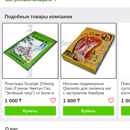
Подобные товары компании
Пластырь Guanjie Zhitong
Носочки педикюрные
Плас
Gao (Гуанзе Чжитун Гао,
Qiansoto для пилинга ног
суст
"Зелёный тигр") от боли в
с экстрактом бамбука
кост
суставах, мышцах и
1 000
1 800
1 0
₸
₸
костях.
Купить
Купить
О нас