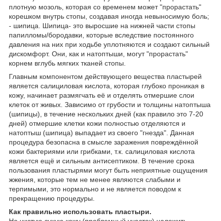
плотную мозоль, которая со временем может "прорастать"
корешком внутрь стопы, создавая иногда невыносимую боль;
- шипица. Шипица- это выросшие на нижней части стопы
папилломы/бородавки, которые вследствие постоянного
давления на них при ходьбе уплотняются и создают сильный
дискомфорт. Они, как и натоптыши, могут "прорастать"
корнем вглубь мягких тканей стопы.
Главным компонентом действующего вещества пластырей
является салициловая кислота, которая глубоко проникая в
кожу, начинает размягчать её и отделять отмершие слои
клеток от живых. Зависимо от грубости и толщины натоптыша
(шипицы), в течение нескольких дней (как правило это 7-20
дней) отмершие клетки кожи полностью отделяются и
натоптыш (шипица) выпадает из своего "гнезда". Данная
процедура безопасна в смысле заражения повреждённой
кожи бактериями или грибками, т.к. салициловая кислота
является ещё и сильным антисептиком. В течение срока
пользования пластырями могут быть неприятные ощущения
жжения, которые тем не менее являются слабыми и
терпимыми, это нормально и не является поводом к
прекращению процедуры.
Как правильно использовать пластыри.
На чистую сухую кожу (проблемный участок) наложить