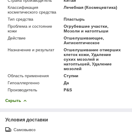
Страна производитель
Китай
Классификация
Лечебная (Космецевтика)
косметического средства
Тип средства
Пластырь
Проблема и состояние
Огрубевшие участки,
кожи
Мозоли и натоптыши
Действие
Отшелушивающее,
Антисептическое
Назначение и результат
Отшелушивание отмерших
клеток кожи, Удаление
сухих мозолей и
натоптышей, Удаление
мозолей
Область применения
Ступни
Гипоаллергенно
Да
Производитель
P&S
Скрыть
Условия доставки
Самовывоз